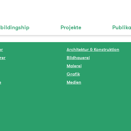
bildingship
Projekte
Publik
er
Architektur & Konstruktion
rer
Bildhauerei
Malerei
Grafik
e
Medien