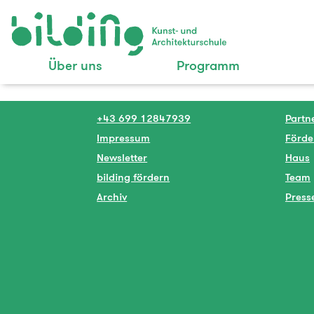
Über uns
Programm
+43 699 12847939
Partn
Impressum
Förde
Newsletter
Haus
bilding fördern
Team
Archiv
Press