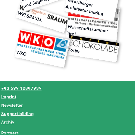
Vorarlberger
Architektur Institut
WEI SRAUM.
Wirtschaftskammer
Tirol
Zotter
WKO
+43 699 12847939
Imprint
Newsletter
Support bilding
Archiv
Partners