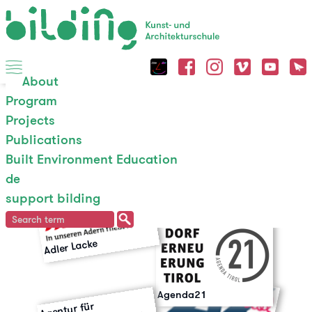
About
Program
Partners
Sponsors
House
Team
Press
Projects
Publications
Built Environment Education
Partners
de
support bilding
Adler Lacke
Agenda21
Agentur für
Baukulturver