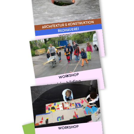
ARCHITEKTUR & KONSTRUKTION
BILDHAUEREI
WORKSHOP
das DING im bilding – numen
est omen
Fr 25. Sept. '15
WORKSHOP
woodstock im bilding
Fr 17. April '15
WORKSHOP