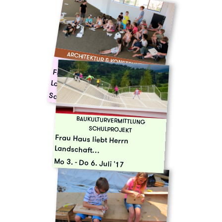
ARCHITEKTUR & KONSTRUKTION
WORKSHOP
Frau Haus liebt Herrn Landschaft…
Sa 30. Sept. '17
BAUKULTURVERMITTLUNG
SCHULPROJEKT
Frau Haus liebt Herrn
Landschaft…
Mo 3.
-
Do 6. Juli '17