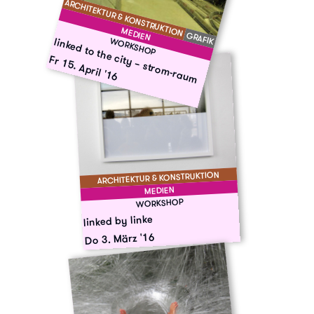
ARCHITEKTUR & KONSTRUKTION
MEDIEN
GRAFIK
linked to the city – strom-raum
WORKSHOP
Fr 15. April '16
ARCHITEKTUR & KONSTRUKTION
MEDIEN
WORKSHOP
linked by linke
Do 3. März '16