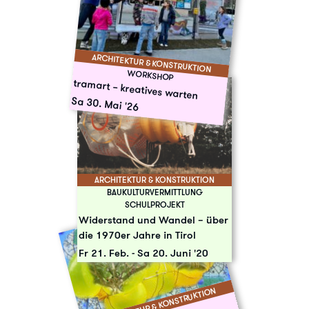
ARCHITEKTUR & KONSTRUKTION
WORKSHOP
tramart – kreatives warten
Sa 30. Mai '26
ARCHITEKTUR & KONSTRUKTION
BAUKULTURVERMITTLUNG
SCHULPROJEKT
Widerstand und Wandel – über
die 1970er Jahre in Tirol
Fr 21. Feb.
-
Sa 20. Juni '20
ARCHITEKTUR & KONSTRUKTION