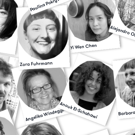
Paulína Pokryvková
Alejandro O
Yi Wen Chen
Zora Fuhrmann
Anouk El-Schahawi
Angelika Windegger
Barbara