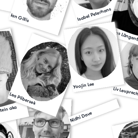
Isabel Peterhans
Ian Gillis
Jonas Längenf
Yoojin Lee
Liv Leuprec
Lea Plibersek
tein aka
Nidhi Dave