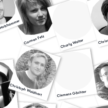
 Holzhammer
Carmen Fetz
Chriss
Charly Walter
Christoph Waldhart
Clemens Gächter
Dani