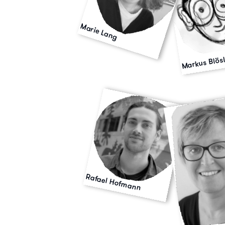
Marie Lang
Markus Blös
Rafael Hofmann