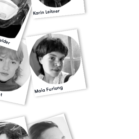
Karin Leitner
elder
Maia Furlong
ht