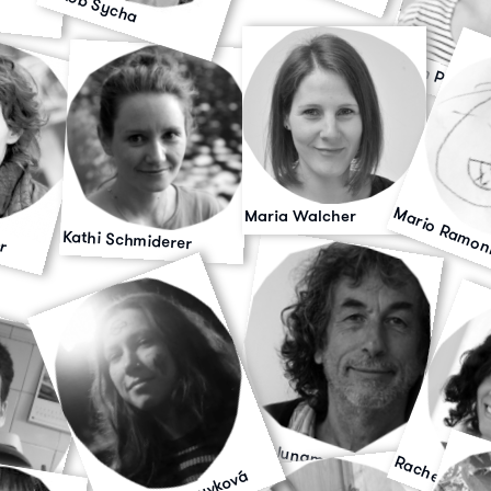
Jakob Sycha
Judith Prossli
er
Mario Ramon
Maria Walcher
Kathi Schmiderer
Peter Jungmann
Rachel Katsta