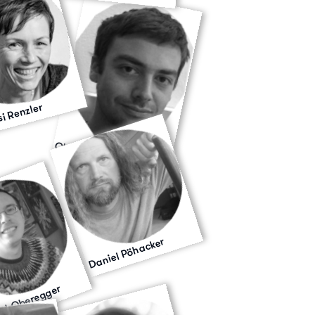
i Renzler
Christian Dummer
Daniel Pöhacker
el Oberegger