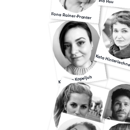
Ina Hsu
Ilona Rainer-Pranter
Kata Hinterlechn
Kristina Kapeljuh