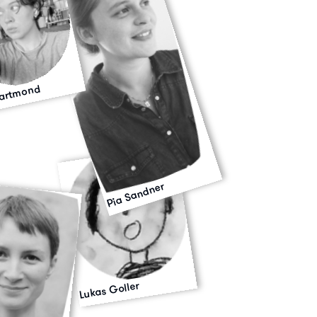
Hartmond
Pia Sandner
Lukas Goller