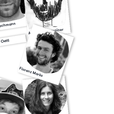
Bachmann
Andreas Wurzrainer
 Oettl
Florenz Marks