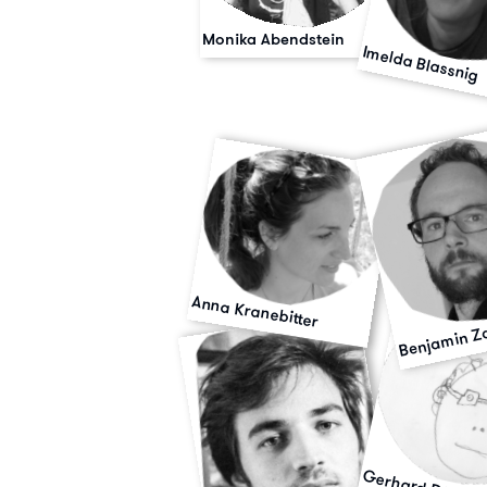
Monika Abendstein
Imelda Blassnig
Anna Kranebitter
Benjamin Z
Gerhard Diem