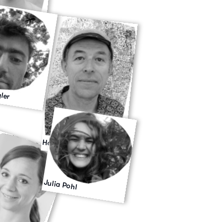
sner
gler
Hans Woertl
Julia Pohl