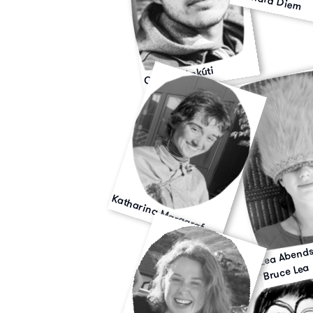
Gergö Bánkúti
Katharina Marggraf
Lea Abends
Bruce Lea