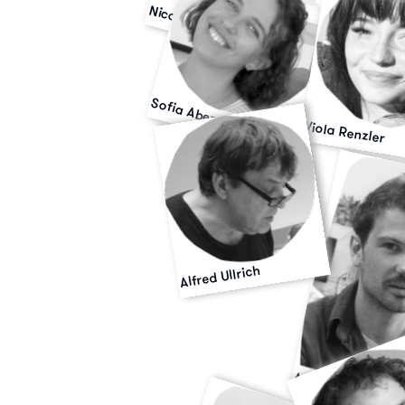
Patrick Bonato
Nicole Weniger
Sofia Abendstein
Viola Renzler
Alfred Ullrich
Andreas Zissler