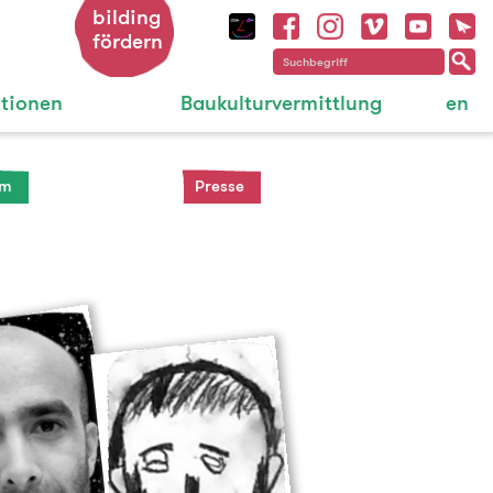
bilding
fördern
ationen
Baukulturvermittlung
en
am
Presse