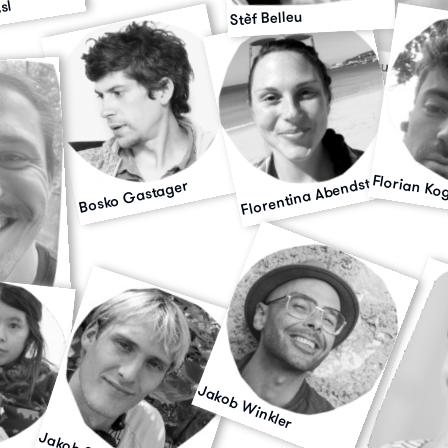
sl
Stèf Belleu
Susan Mes
Florentina Abendstein
Florian Ko
Bosko Gastager
ser
Jakob Winkler