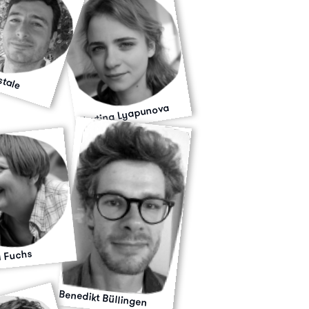
stale
Alevtina Lyapunova
 Fuchs
Benedikt Büllingen