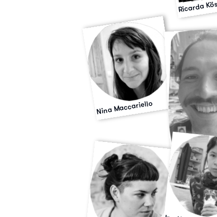
Ricarda Kös
Nina Maccariello
Alexander Kai