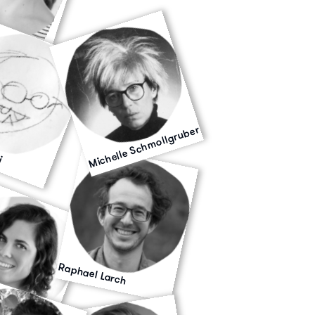
ner
Michelle Schmollgruber
i
Raphael Larch
ller