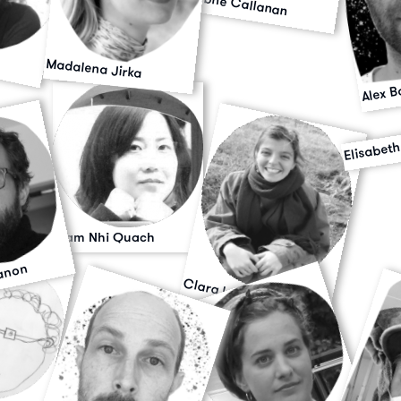
Ailbhe Callanan
Madalena Jirka
Alex 
Elisabeth
Cam Nhi Quach
anon
Clara Leitão