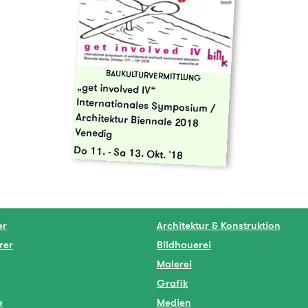
BAUKULTURVERMITTLUNG
„get involved IV“
Internationales Symposium /
Architektur Biennale 2018
Venedig
Do 11.
-
Sa 13. Okt. '18
er
Architektur & Konstruktion
rer
Bildhauerei
Malerei
Grafik
e
Medien