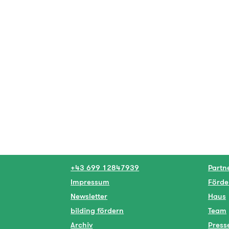
+43 699 12847939
Partn
Impressum
Förde
Newsletter
Haus
bilding fördern
Team
Archiv
Press