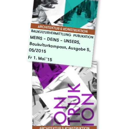
ARCHITEKTUR & KONSTRUKTION
BAUKULTURVERMITTLUNG
PUBLIKATION
MEINS – DEINS – UNSERS,
Baukulturkompass, Ausgabe 5, 05/2015
Fr 1. Mai '15
ARCHITEKTUR & KONSTRUKTION