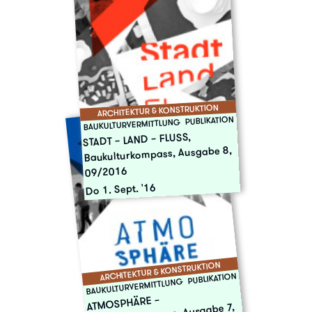
ARCHITEKTUR & KONSTRUKTION
PUBLIKATION
BAUKULTURVERMITTLUNG
STADT – LAND – FLUSS,
Baukulturkompass, Ausgabe 8,
09/2016
Do 1. Sept. '16
ARCHITEKTUR & KONSTRUKTION
PUBLIKATION
BAUKULTURVERMITTLUNG
ATMOSPHÄRE –