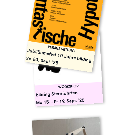
VERANSTALTUNG
Jubiläumsfest 10 Jahre bilding
Sa 20. Sept. '25
WORKSHOP
bilding Sternfahrten
Fr 19. Sept. '25
-
Mo 15.