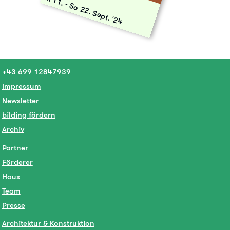
Mi 11.
-
So 22. Sept. '24
+43 699 12847939
Impressum
Newsletter
bilding fördern
Archiv
Partner
Förderer
Haus
Team
Presse
Architektur & Konstruktion