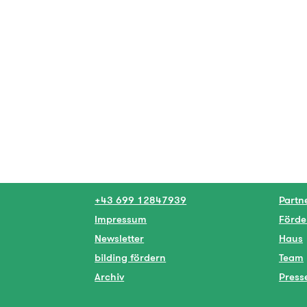
+43 699 12847939
Partn
Impressum
Förde
Newsletter
Haus
bilding fördern
Team
Archiv
Press