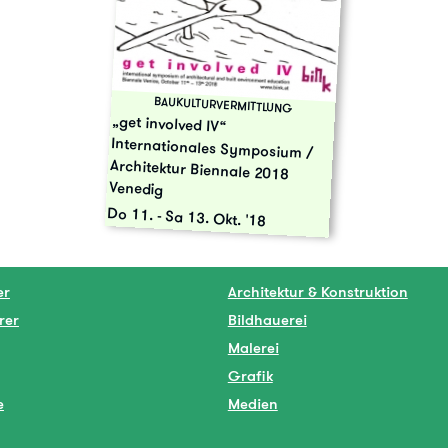
BAUKULTURVERMITTLUNG
„get involved IV“
Internationales Symposium /
Architektur Biennale 2018
Venedig
Do 11.
-
Sa 13. Okt. '18
er
Architektur & Konstruktion
rer
Bildhauerei
Malerei
Grafik
e
Medien