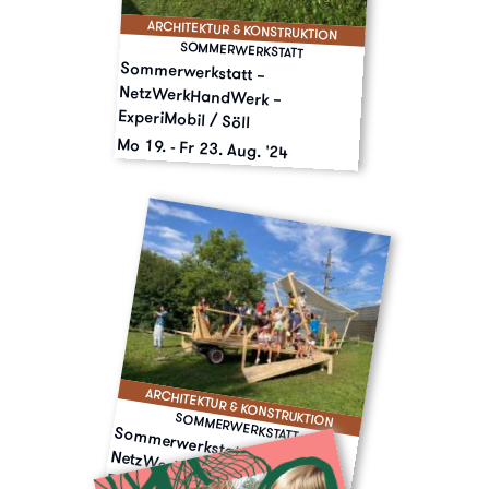
ARCHITEKTUR & KONSTRUKTION
SOMMERWERKSTATT
Sommerwerkstatt –
NetzWerkHandWerk –
ExperiMobil / Söll
Mo 19.
-
Fr 23. Aug. '24
ARCHITEKTUR & KONSTRUKTION
SOMMERWERKSTATT
Som
m
erwerkstatt – NetzW
erkHandW