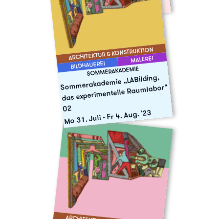
-
Mo 2. Okt.
Mo 6. Mai '24
-
Mo 19. Feb.
ARCHITEKTUR & KONSTRUKTION
MALEREI
BILDHAUEREI
SOMMERAKADEMIE
Sommerakademie „LABilding,
das experimentelle Raumlabor“
02
Fr 4. Aug. '23
-
Mo 31. Juli