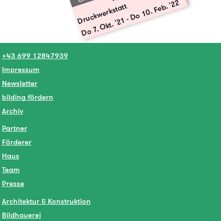
Do 10. Feb. '22
Druckwerkstatt
-
Do 7. Okt. '21
+43 699 12847939
Impressum
Newsletter
bilding fördern
Archiv
Partner
Förderer
Haus
Team
Presse
Architektur & Konstruktion
Bildhauerei