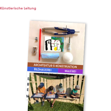
Künstlerische Leitung
ARCHITEKTUR & KONSTRUKTION
BILDHAUEREI
MALEREI
SOMMERWERKSTATT
Sommerwerkstatt –
BauKunstWerkstatt –
Experimentelles Baulabor I
Mo 7.
-
Fr 11. Juli '25