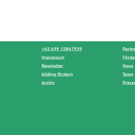
+43 699 12847939
Partn
Impressum
Förde
Newsletter
Haus
bilding fördern
Team
Archiv
Press