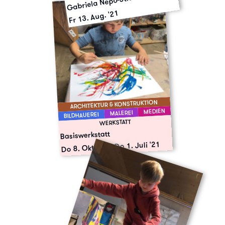
Gabriela Nepo-Stieldorf
Fr 13. Aug. '21
ARCHITEKTUR & KONSTRUKTION
MEDIEN
MALEREI
BILDHAUEREI
WERKSTATT
Basiswerkstatt
Do 1. Juli '21
-
Do 8. Okt. '20