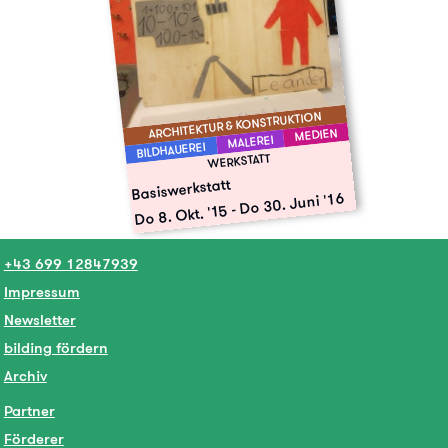
ARCHITEKTUR & KONSTRUKTION
MEDIEN
MALEREI
BILDHAUEREI
WERKSTATT
Basiswerkstatt
Do 30. Juni '16
-
Do 8. Okt. '15
+43 699 12847939
Impressum
Newsletter
bilding fördern
Archiv
Partner
Förderer