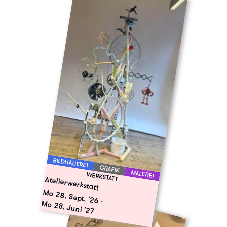
BILDHAUEREI
GRAFIK
MALEREI
WERKSTATT
Atelierwerkstatt
Mo 28. Sept. '26
-
Mo 28. Juni '27