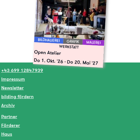
BILDHAUEREI
GRAFIK
MALEREI
WERKSTATT
Open Atelier
Do 1. Okt. '26
-
Do 20. Mai '27
+43 699 12847939
Impressum
Newsletter
bilding fördern
Archiv
Partner
Förderer
Haus