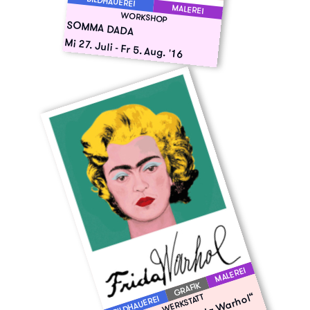
BILDHAUEREI
MALEREI
WORKSHOP
SOMMA DADA
Mi 27. Juli
-
Fr 5. Aug. '16
MALEREI
GRAFIK
WERKSTATT
BILDHAUEREI