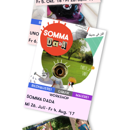
-
Fr 5. Okt. '18
BILDHAUEREI
MALEREI
WERKSTATT
UNOwerkstatt
Fr 6. Okt. '17
-
Fr 29. Juni '18
BILDHAUEREI
GRAFIK
WORKSHOP
MALEREI
SOMMA DADA
Mi 26. Juli
-
Fr 4. Aug. '17