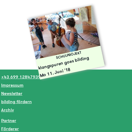
SCHULPROJEKT
klangspuren goes bilding
Mo 11. Juni '18
+43 699 12847939
Impressum
Newsletter
bilding fördern
Archiv
Partner
Förderer