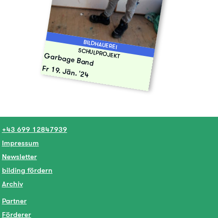
BILDHAUEREI
SCHULPROJEKT
Garbage Band
Fr 19. Jän. '24
+43 699 12847939
Impressum
Newsletter
bilding fördern
Archiv
Partner
Förderer