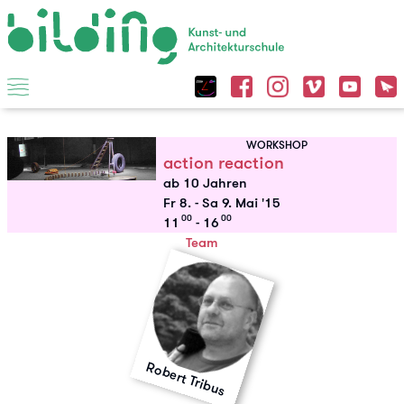
WORKSHOP
action reaction
ab 10 Jahren
Fr 8.
-
Sa 9. Mai '15
00
00
11
- 16
Team
Robert Tribus