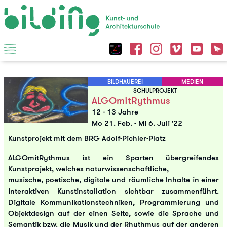
BILDHAUEREI
MEDIEN
SCHULPROJEKT
ALGOmitRythmus
12 - 13 Jahre
Mo 21. Feb.
-
Mi 6. Juli '22
Kunstprojekt mit dem BRG Adolf-Pichler-Platz
ALGOmitRythmus ist ein Sparten übergreifendes
Kunstprojekt, welches naturwissenschaftliche,
musische, poetische, digitale und räumliche Inhalte in einer
interaktiven Kunstinstallation sichtbar zusammenführt.
Digitale Kommunikationstechniken, Programmierung und
Objektdesign auf der einen Seite, sowie die Sprache und
Semantik bzw. die Musik und der Rhythmus auf der anderen