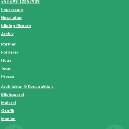
+43 699 12847939
Impressum
Newsletter
bilding fördern
Archiv
Partner
Förderer
Haus
Team
Presse
Architektur & Konstruktion
Bildhauerei
Malerei
Grafik
Medien