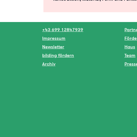
+43 699 12847939
Partn
Impressum
Förde
Newsletter
Haus
bilding fördern
Team
Archiv
Press