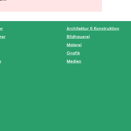
er
Architektur & Konstruktion
rer
Bildhauerei
Malerei
Grafik
e
Medien