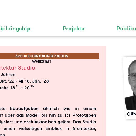
bildingship
Projekte
Publik
ARCHITEKTUR & KONSTRUKTION
WERKSTATT
itektur Studio
 Jahren
Okt. '22
-
Mi 18. Jän. '23
15
15
ochs 18
– 20
krete Bauaufgaben ähnlich wie in einem
Gil
rf über das Modell bis hin zu 1:1 Prototypen
ysiert und architektonisch gelöst. Das Studio
einen vielseitigen Einblick in Architektur,
ion.