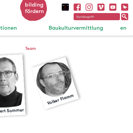
bilding
fördern
ationen
Baukulturvermittlung
en
Team
Volker Flamm
bert Sommer