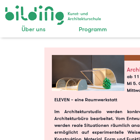
Über uns
Programm
Arch
ab 11
Mi 5. 
Mittw
ELEVEN – eine Raumwerkstatt
Im Architekturstudio werden kon
Architekturbüro bearbeitet. Vom Entwu
werden reale Situationen räumlich anal
ermöglicht auf experimentelle Weise 
Konstruktion, Material, Form und Funkt