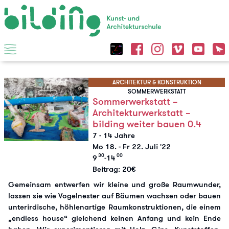
ARCHITEKTUR & KONSTRUKTION
SOMMERWERKSTATT
Sommerwerkstatt –
Architekturwerkstatt –
bilding weiter bauen 0.4
7 - 14 Jahre
Mo 18.
-
Fr 22. Juli '22
30
00
9
-14
Beitrag: 20€
Gemeinsam entwerfen wir kleine und große Raumwunder,
lassen sie wie Vogelnester auf Bäumen wachsen oder bauen
unterirdische, höhlenartige Raumkonstruktionen, die einem
„endless house“ gleichend keinen Anfang und kein Ende