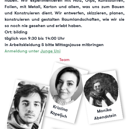
haben. Wir experimentieren mit Holz, Gips, Kunststoffen,
Folien, mit Metall, Karton und allem, was uns zum Bauen
und Konstruieren dient. Wir entwerfen, skizzieren, planen,
konstruieren und gestalten Raumlandschaften, wie wir sie
so noch nie gesehen und erlebt haben.
Ort: bilding
täglich von 9:30 bis 14:00 Uhr
in Arbeitskleidung & bitte Mittagsjause mitbringen
Anmeldung unter
Junge Uni
Team
K
ristin
a
a
p
e
lju
Monika
K
h
Abendstein