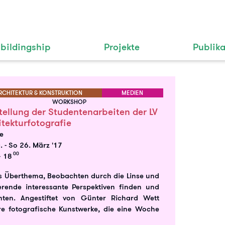
bildingship
Projekte
Publik
RCHITEKTUR & KONSTRUKTION
MEDIEN
WORKSHOP
tellung der Studentenarbeiten der LV
itekturfotografie
le
0.
-
So 26. März '17
00
 18
 als Überthema, Beobachten durch die Linse und
erende interessante Perspektiven finden und
ten. Angestiftet von Günter Richard Wett
re fotografische Kunstwerke, die eine Woche