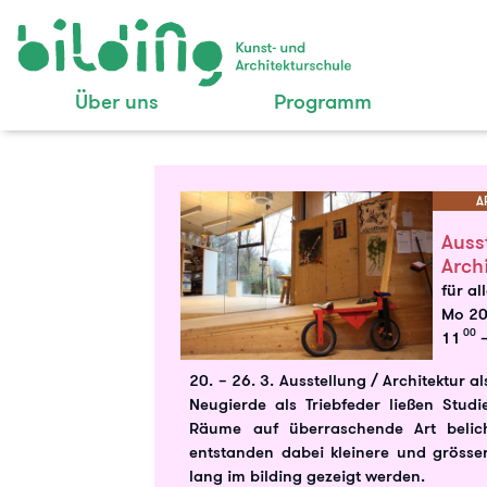
Über uns
Programm
A
Auss
Arch
für al
Mo 2
00
11
–
20. – 26. 3. Ausstellung / Architektur
Neugierde als Triebfeder ließen Studi
Räume auf überraschende Art belich
entstanden dabei kleinere und grösse
lang im bilding gezeigt werden.