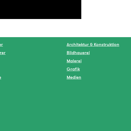
er
Architektur & Konstruktion
rer
Bildhauerei
Malerei
Grafik
e
Medien