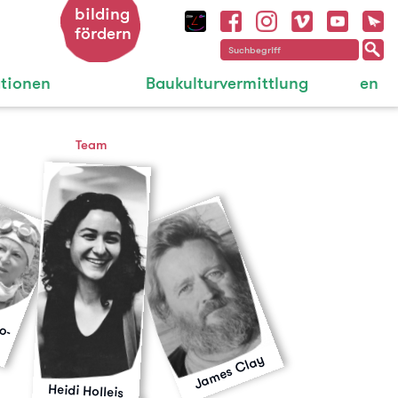
bilding
fördern
ationen
Baukulturvermittlung
en
Team
G
a
b
r
e
a
N
o
-
e
d
o
r
James Clay
Heidi Holleis