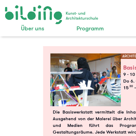
Über uns
Programm
ARCHIT
Basi
9 - 10
Do 6. 
30
15
–
Die Basiswerkstatt vermittelt die Inh
Ausgehend von der Malerei über Archit
und Medien führt das Progra
Gestaltungsräume. Jede Werkstatt wir