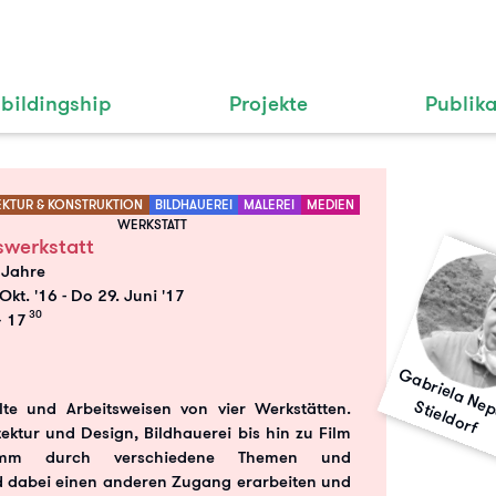
bildingship
Projekte
Publik
EKTUR & KONSTRUKTION
BILDHAUEREI
MALEREI
MEDIEN
WERKSTATT
swerkstatt
 Jahre
Okt. '16
-
Do 29. Juni '17
30
 17
i
l
ti
l
e
p
S
f
alte und Arbeitsweisen von vier Werkstätten.
ektur und Design, Bildhauerei bis hin zu Film
mm durch verschiedene Themen und
d dabei einen anderen Zugang erarbeiten und