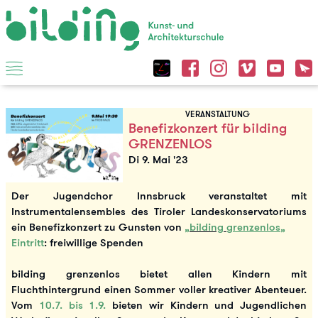
VERANSTALTUNG
Benefizkonzert für bilding
GRENZENLOS
Di 9. Mai '23
Der Jugendchor Innsbruck veranstaltet mit
Instrumentalensembles des Tiroler Landeskonservatoriums
ein Benefizkonzert zu Gunsten von
„bilding
grenzenlos
„
Eintritt
: freiwillige Spenden
bilding grenzenlos bietet allen Kindern mit
Fluchthintergrund einen Sommer voller kreativer Abenteuer.
Vom
10.7. bis 1.9.
bieten wir Kindern und Jugendlichen