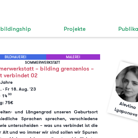
bildingship
Projekte
Publik
BILDHAUEREI
MALEREI
SOMMERWERKSTATT
erwerkstatt – bilding grenzenlos –
t verbindet 02
 Jahre
4.
-
Fr 18. Aug. '23
00
 14
ag: 75€
A
le
vtin
a
a
p
u
n
o
L
v
reiten- und Längengrad unseren Geburtsort
iedliche Sprachen sprechen, verschiedene
wie unterscheiden – was uns verbindet ist die
r Alt und wo immer wir sind sollen wir Spuren