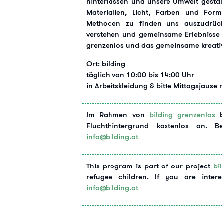
hinterlassen und unsere Umwelt gestal
Materialien, Licht, Farben und Form
Methoden zu finden uns auszudrüc
verstehen und gemeinsame Erlebnisse zu
grenzenlos und das gemeinsame kreativ
Ort: bilding
täglich von 10:00 bis 14:00 Uhr
in Arbeitskleidung & bitte Mittagsjause
Im Rahmen von
bilding grenzenlos
b
Fluchthintergrund kostenlos an. 
info@bilding.at
This program is part of our project
bi
refugee children. If you are inter
info@bilding.at