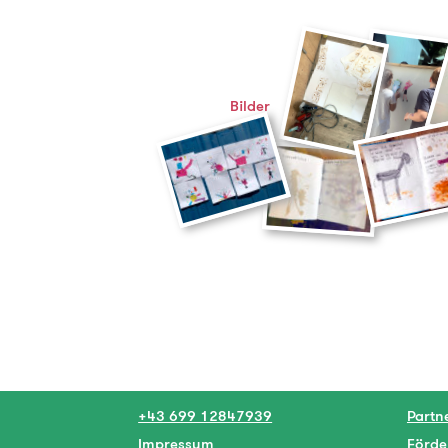
Bilder
+43 699 12847939
Partn
Impressum
Förde