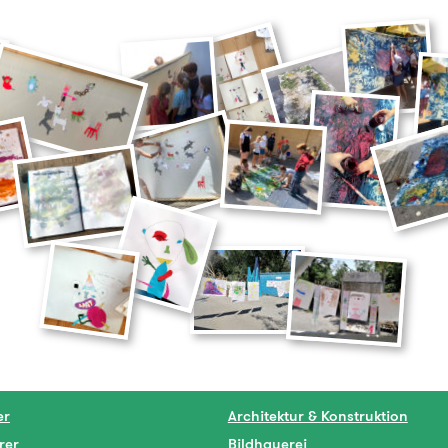
er
Architektur & Konstruktion
rer
Bildhauerei