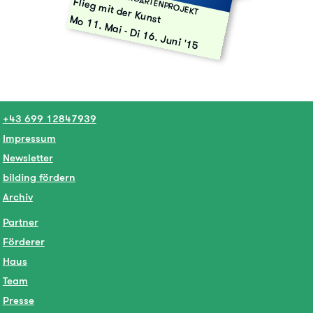
KINDERGARTENPROJEKT
Flieg mit der Kunst
Fr 13. Mai '16
Mo 11. Mai
-
Di 16. Juni '15
+43 699 12847939
Impressum
Newsletter
bilding fördern
Archiv
Partner
Förderer
Haus
Team
Presse