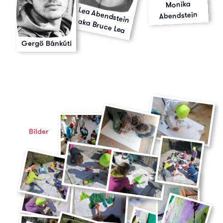
Monika
Abendstein
Lea Abendstein aka Bruce Lea
Gergö Bánkúti
Bilder