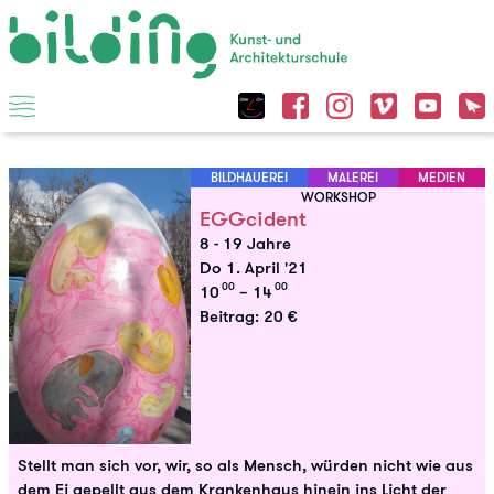
BILDHAUEREI
MALEREI
MEDIEN
WORKSHOP
EGGcident
8 - 19 Jahre
Do 1. April '21
00
00
10
– 14
Beitrag: 20 €
Stellt man sich vor, wir, so als Mensch, würden nicht wie aus
dem Ei gepellt aus dem Krankenhaus hinein ins Licht der