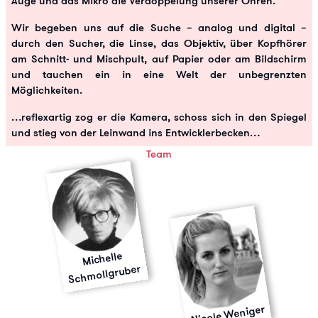
Auge und das Mikro die Verdoppelung unserer Ohren.
Wir begeben uns auf die Suche – analog und digital –
durch den Sucher, die Linse, das Objektiv, über Kopfhörer
am Schnitt- und Mischpult, auf Papier oder am Bildschirm
und tauchen ein in eine Welt der unbegrenzten
Möglichkeiten.
…reflexartig zog er die Kamera, schoss sich in den Spiegel
und stieg von der Leinwand ins Entwicklerbecken…
Team
Michelle
Sch
mollgruber
Nicole Weniger