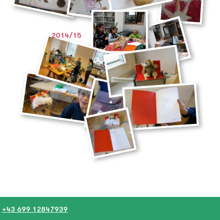
2014/15
+43 699 12847939