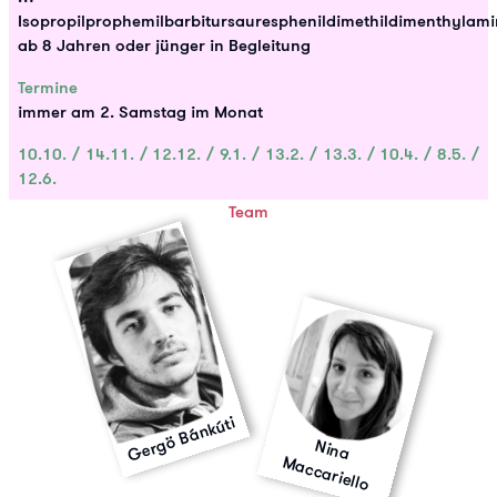
Isopropilprophemilbarbitursauresphenildimethildimenthylam
ab 8 Jahren oder jünger in Begleitung
Termine
immer am 2. Samstag im Monat
10.10. / 14.11. / 12.12. / 9.1. / 13.2. / 13.3. / 10.4. / 8.5. /
12.6.
Team
Gergö Bánkúti
N
in
a
a
c
c
a
rie
M
llo