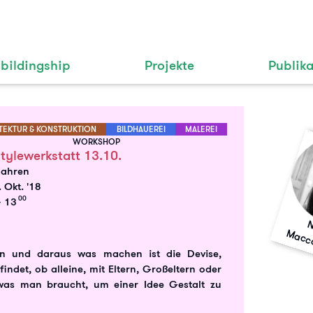
bildingship
Projekte
Publik
TEKTUR & KONSTRUKTION
BILDHAUEREI
MALEREI
WORKSHOP
stylewerkstatt 13.10.
Jahren
 Okt. '18
00
 13
l
zen und daraus was machen ist die Devise,
findet, ob alleine, mit Eltern, Großeltern oder
 was man braucht, um einer Idee Gestalt zu