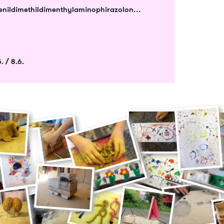
henildimethildimenthylaminophirazolon…
. / 8.6.