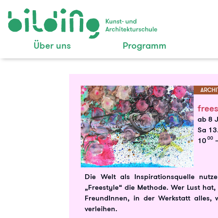
Über uns
Programm
ARCHI
free
ab 8 
Sa 13.
00
10
–
Die Welt als Inspirationsquelle nut
„Freestyle“ die Methode. Wer Lust hat, 
FreundInnen, in der Werkstatt alles,
verleihen.