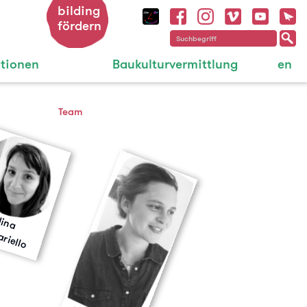
bilding
fördern
ationen
Baukulturvermittlung
en
Team
N
in
a
a
c
c
a
rie
M
lo