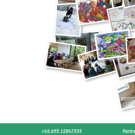
+43 699 12847939
Partn