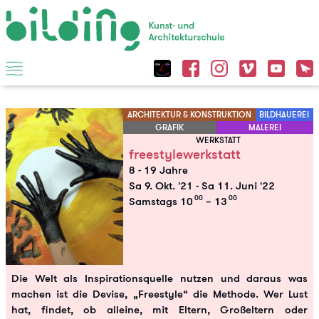
ARCHITEKTUR & KONSTRUKTION
BILDHAUEREI
GRAFIK
MALEREI
WERKSTATT
freestylewerkstatt
8 - 19 Jahre
Sa 9. Okt. '21
-
Sa 11. Juni '22
00
00
Samstags 10
– 13
Die Welt als Inspirationsquelle nutzen und daraus was
machen ist die Devise, „Freestyle“ die Methode. Wer Lust
hat, findet, ob alleine, mit Eltern, Großeltern oder