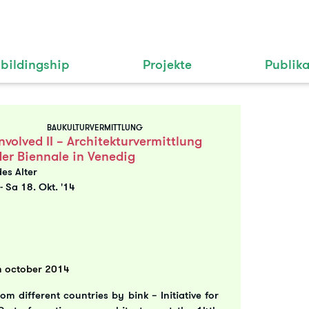
bildingship
Projekte
Publik
BAUKULTURVERMITTLUNG
nvolved II – Architekturvermittlung
der Biennale in Venedig
des Alter
.
-
Sa 18. Okt. '14
h october 2014
om different countries by bink – Initiative for