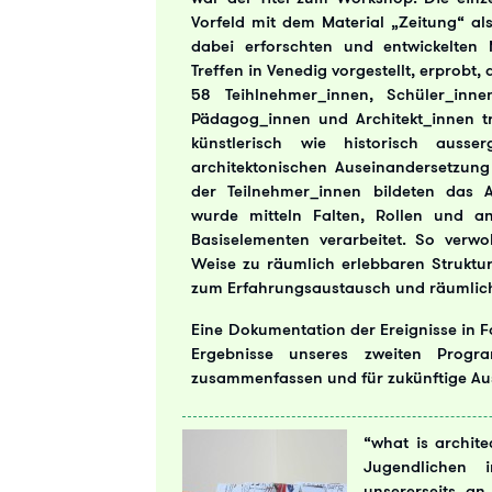
Vorfeld mit dem Material „Zeitung“ al
dabei erforschten und entwickelte
Treffen in Venedig vorgestellt, erprobt
58 Teihlnehmer_innen, Schüler_in
Pädagog_innen und Architekt_innen tr
künstlerisch wie historisch aus
architektonischen Auseinandersetzung
der Teilnehmer_innen bildeten das Au
wurde mitteln Falten, Rollen und an
Basiselementen verarbeitet. So verw
Weise zu räumlich erlebbaren Struktu
zum Erfahrungsaustausch und räumlich-
Eine Dokumentation der Ereignisse in F
Ergebnisse unseres zweiten Progra
zusammenfassen und für zukünftige Au
“what is archit
Jugendlichen 
unsererseits an