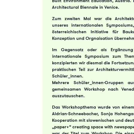
Built Environment Education, Austria.
Architectural Biennale in Venice.
Zum zweiten Mal war die Architektu
unseres internationalen Symposiums
österreichischen Initiative für Ba
Konzeption und Orgnaisation überneh
Im Gegensatz oder als Ergänzung 
internationale Symposium zum Them
konzipierten wir diesmal die Fortsetzu
praktischen Teil zur Architekturvermi
Schüler_innen.
Mehrere Schüler_innen-Gruppen a
gemeinsamen Workshop nach Venedig
auszutauschen.
Das Workshopthema wurde von einem ö
Aldrian-Schneebacher, Sonja Hohengas
Kooperation mit slowenischen und deut
„paper+“ creating space with newspap
war der Titel zum Workshop. Die einz