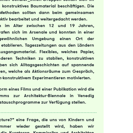
s konstruktives Baumaterial beschäftigen. Die
n Methoden sollten dann beim gemeinsamen
, aktiv bearbeitet und weitergedacht werden.
nen im Alter zwischen 12 und 19 Jahren,
afen sich im Arsenale und konnten in einer
sergewöhnlichen Umgebung einen Ort der
 etablieren. Tageszeitungen aus den Ländern
sgangsmaterial. Flexibles, weiches Papier,
deren Techniken zu stabilen, konstruktiven
oben sich Alltagsgeschichten auf spannende
ren, welche als Aktionsräume zum Gespräch,
konstruktivem Experimentieren motivierten.
orm eines Films und einer Publikation wird die
mms zur Architektur-Biennale in Venedig
stauschprogramme zur Verfügung stellen.
ecture?” eine Frage, die uns von Kindern und
immer wieder gestellt wird, haben wir
 die Kuratoren, Kommissäre und Architekten