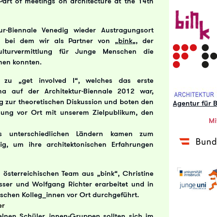
 Part of meetings on architecture at the 14th
r-Biennale Venedig wieder Austragungsort
, bei dem wir als Partner von „
bink
„, der
ukulturvermittlung für Junge Menschen die
men konnten.
zu „get involved I“, welches das erste
a auf der Architektur-Biennale 2012 war,
ng zur theoretischen Diskussion und boten den
Agentur für 
ttlung vor Ort mit unserem Zielpublikum, den
Mi
us unterschiedlichen Ländern kamen zum
, um ihre architektonischen Erfahrungen
sterreichischen Team aus „bink“, Christine
ser und Wolfgang Richter erarbeitet und in
schen Kolleg_innen vor Ort durchgeführt.
er
elnen Schüler_innen-Gruppen sollten sich im