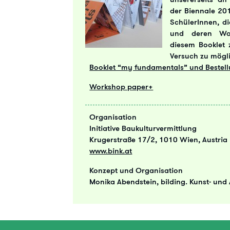
der Biennale 201
SchülerInnen, d
und deren Wor
diesem Booklet 
Versuch zu mögl
Booklet “my fundamentals” und Bestel
Workshop paper+
Organisation
Initiative Baukulturvermittlung
Krugerstraße 17/2, 1010 Wien, Austria
www.bink.at
Konzept und Organisation
Monika Abendstein, bilding. Kunst- und