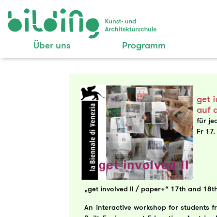
Über uns
Programm
get i
auf 
für je
Fr 17
„get involved II / paper+“
17th and 18t
An interactive workshop for students fr