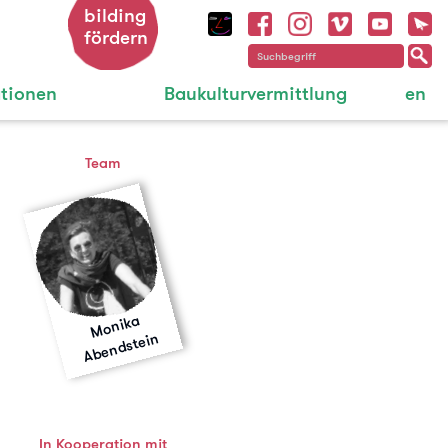
bilding
fördern
ationen
Baukulturvermittlung
en
Team
M
o
nik
a
A
b
e
n
dst
ei
n
In Kooperation mit