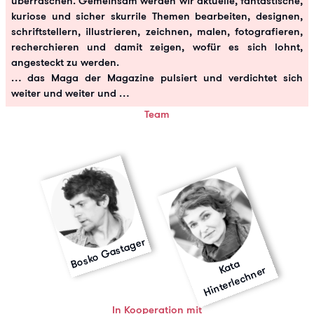
überraschen. Gemeinsam werden wir aktuelle, fantastische,
kuriose und sicher skurrile Themen bearbeiten, designen,
schriftstellern, illustrieren, zeichnen, malen, fotografieren,
recherchieren und damit zeigen, wofür es sich lohnt,
angesteckt zu werden.
… das Maga der Magazine pulsiert und verdichtet sich
weiter und weiter und …
Team
Bosko Gastager
at
a
Hi
nt
e
rl
e
c
h
n
e
K
r
In Kooperation mit