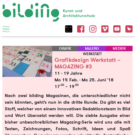
GRAFIK
MALEREI
MEDIEN
WERKSTATT
Grafikdesign Werkstatt –
MAGAZING #3
11 - 19 Jahre
Mo 19. Feb.
-
Mo 25. Juni '18
00
00
17
– 19
Nach zwei bilding Magazinen, die unterschiedlicher nicht
sein könnten, geht’s nun in die dritte Runde. Da gibt es viel
Stoff, welcher von einem innovativen Redaktionsteam in Bild
und Wort übersetzt werden will. Die siebte Ausgabe einer
bisher unbeschreiblichen Magazing-Serie wird uns alle mit
Texten, Zeichnungen, Fotos, Schrift, Ideen und Spaß