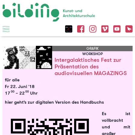
GRAFIK
WORKSHOP
Intergalaktisches Fest zur
Präsentation des
audiovisuellen MAGAZINGS
für alle
Fr 22. Juni '18
00
00
17
– 22
Uhr
hier geht’s zur digitalen Version des Handbuchs
Es ist
vollbracht
und mit
großer