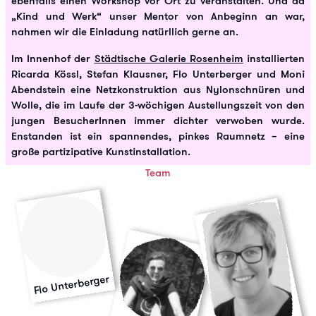
ebenfalls einen Workshop vor Ort zu veranstalten. Und da
„Kind und Werk“ unser Mentor von Anbeginn an war,
nahmen wir die Einladung natürllich gerne an.
Im Innenhof der
Städtische Galerie Rosenheim
installierten
Ricarda Kössl, Stefan Klausner, Flo Unterberger und Moni
Abendstein eine Netzkonstruktion aus Nylonschnüren und
Wolle, die im Laufe der 3-wöchigen Austellungszeit von den
jungen BesucherInnen immer dichter verwoben wurde.
Enstanden ist ein spannendes, pinkes Raumnetz – eine
große partizipative Kunstinstallation.
Team
Flo Unterberger