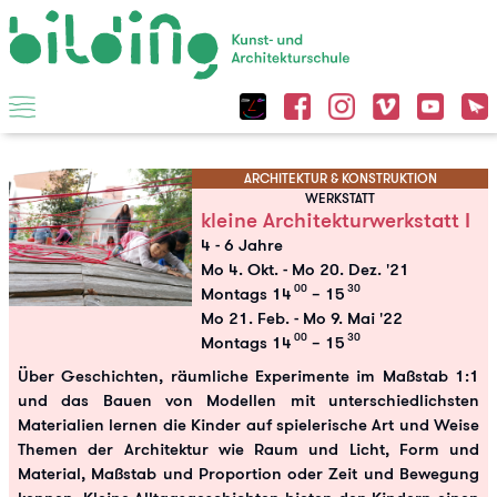
ARCHITEKTUR & KONSTRUKTION
WERKSTATT
kleine Architekturwerkstatt I
4 - 6 Jahre
Mo 4. Okt.
-
Mo 20. Dez. '21
00
30
Montags 14
– 15
Mo 21. Feb.
-
Mo 9. Mai '22
00
30
Montags 14
– 15
Über Geschichten, räumliche Experimente im Maßstab 1:1
und das Bauen von Modellen mit unterschiedlichsten
Materialien lernen die Kinder auf spielerische Art und Weise
Themen der Architektur wie Raum und Licht, Form und
Material, Maßstab und Proportion oder Zeit und Bewegung