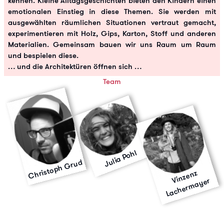
kennen. Kleine Alltagsgeschichten bieten den Kindern einen
emotionalen Einstieg in diese Themen. Sie werden mit
ausgewählten räumlichen Situationen vertraut gemacht,
experimentieren mit Holz, Gips, Karton, Stoff und anderen
Materialien. Gemeinsam bauen wir uns Raum um Raum
und bespielen diese.
… und die Architektüren öffnen sich …
Team
Julia Pohl
Christoph Grud
Vi
n
z
e
n
z
L
a
c
h
er
m
a
y
er