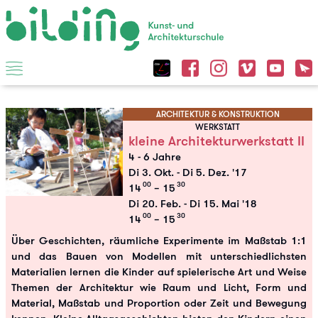
ARCHITEKTUR & KONSTRUKTION
WERKSTATT
kleine Architekturwerkstatt II
4 - 6 Jahre
Di 3. Okt.
-
Di 5. Dez. '17
00
30
14
– 15
Di 20. Feb.
-
Di 15. Mai '18
00
30
14
– 15
Über Geschichten, räumliche Experimente im Maßstab 1:1
und das Bauen von Modellen mit unterschiedlichsten
Materialien lernen die Kinder auf spielerische Art und Weise
Themen der Architektur wie Raum und Licht, Form und
Material, Maßstab und Proportion oder Zeit und Bewegung