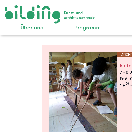
Über uns
Programm
ARCHI
klei
7 - 8 
Fr 6. 
00
14
–