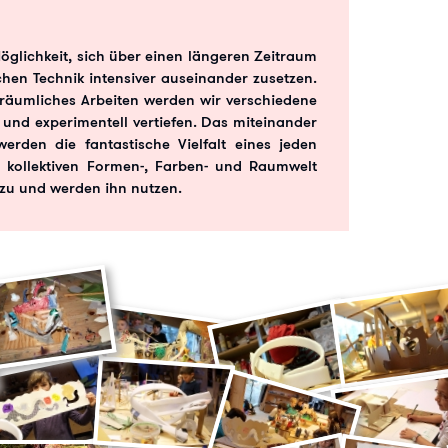
Möglichkeit, sich über einen längeren Zeitraum
chen Technik intensiver auseinander zusetzen.
 räumliches Arbeiten werden wir verschiedene
 und experimentell vertiefen. Das miteinander
erden die fantastische Vielfalt eines jeden
 kollektiven Formen-, Farben- und Raumwelt
zu und werden ihn nutzen.