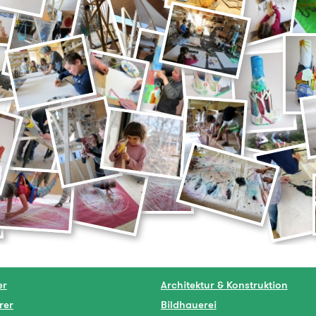
er
Architektur & Konstruktion
rer
Bildhauerei