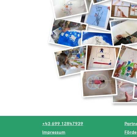
+43 699 12847939
Partn
Impressum
Förde