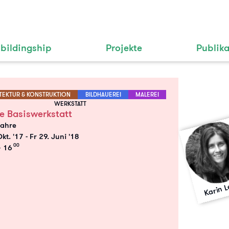
bildingship
Projekte
Publik
TEKTUR & KONSTRUKTION
BILDHAUEREI
MALEREI
WERKSTATT
ne Basiswerkstatt
Jahre
Okt. '17
-
Fr 29. Juni '18
00
 16
Karin L