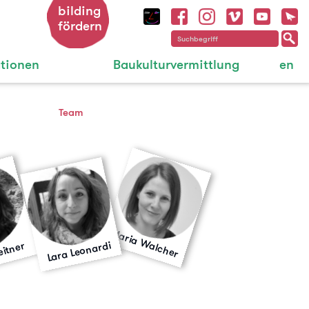
bilding
fördern
ationen
Baukulturvermittlung
en
Team
Maria Walcher
Lara Leonardi
eitner