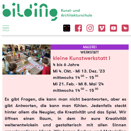
MALEREI
WERKSTATT
kleine Kunstwerkstatt I
4 bis 6 Jahre
Mi 4. Okt.
-
Mi 13. Dez. '23
00
30
mittwochs 14
– 15
Mi 21. Feb.
-
Mi 8. Mai '24
00
30
mittwochs 14
– 15
Es gibt Fragen, die kann man nicht beantworten, aber es
gibt Antworten, die kann man fühlen. Jedenfalls steckt
hinter allem die Neugier, die Kreativität und das Spiel. Wir
öffnen einen Raum, in dem ihr eure Kreativität
weiterentwickeln und gestalterisch mit allen Sinnen