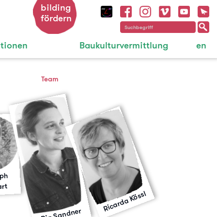
bilding
fördern
ationen
Baukulturvermittlung
en
Team
oph
rt
Ricarda Kössl
Pia Sandner