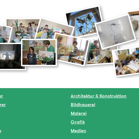
er
Architektur & Konstruktion
rer
Bildhauerei
Malerei
Grafik
e
Medien