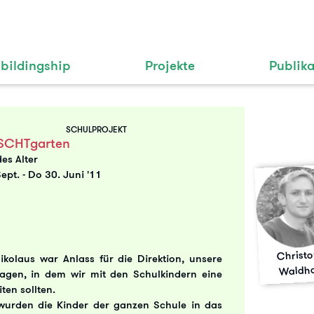
bildingship
Projekte
Publik
SCHULPROJEKT
SCHTgarten
des Alter
Sept.
-
Do 30. Juni '11
Christ
kolaus war Anlass für die Direktion, unsere
Waldha
agen, in dem wir mit den Schulkindern eine
ten sollten.
wurden die Kinder der ganzen Schule in das