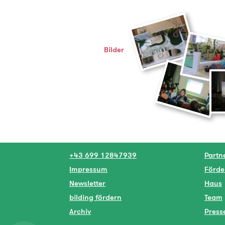
Bilder
+43 699 12847939
Partn
Impressum
Förde
Newsletter
Haus
bilding fördern
Team
Archiv
Press