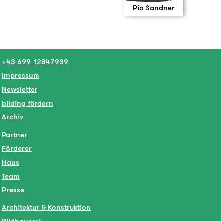
Pia Sandner
+43 699 12847939
Impressum
Newsletter
bilding fördern
Archiv
Partner
Förderer
Haus
Team
Presse
Architektur & Konstruktion
Bildhauerei