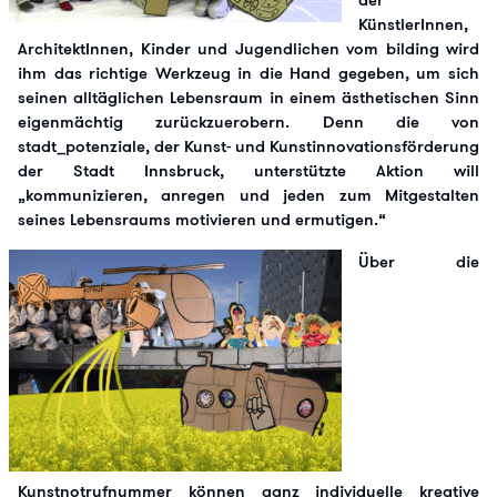
KünstlerInnen,
ArchitektInnen, Kinder und Jugendlichen vom bilding wird
ihm das richtige Werkzeug in die Hand gegeben, um sich
seinen alltäglichen Lebensraum in einem ästhetischen Sinn
eigenmächtig zurückzuerobern. Denn die von
stadt_potenziale, der Kunst- und Kunstinnovationsförderung
der Stadt Innsbruck, unterstützte Aktion will
„kommunizieren, anregen und jeden zum Mitgestalten
seines Lebensraums motivieren und ermutigen.“
Über die
Kunstnotrufnummer können ganz individuelle kreative