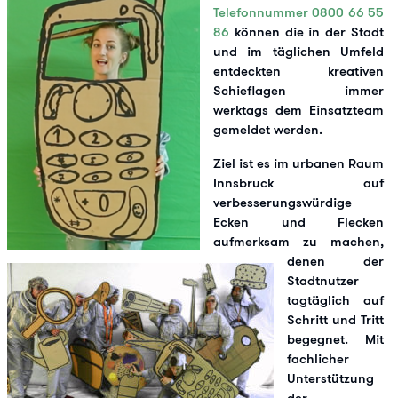
Telefonnummer 0800 66 55
86
können die in der Stadt
und im täglichen Umfeld
entdeckten kreativen
Schieflagen immer
werktags dem Einsatzteam
gemeldet werden.
Ziel ist es im urbanen Raum
Innsbruck auf
verbesserungswürdige
Ecken und Flecken
aufmerksam zu machen,
denen der
Stadtnutzer
tagtäglich auf
Schritt und Tritt
begegnet. Mit
fachlicher
Unterstützung
der