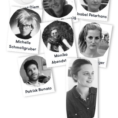
Gerhard Diem
Isabel Peterhans
Imelda Blassnig
Michelle
Schmollgruber
Monika
Nicole Weniger
Abendstein
Patrick Bonato