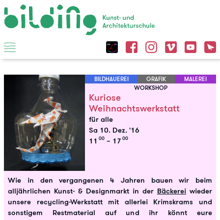
BILDHAUEREI
GRAFIK
MALEREI
WORKSHOP
Kuriose
Weihnachtswerkstatt
für alle
Sa 10. Dez. '16
00
00
11
– 17
Wie in den vergangenen 4 Jahren bauen wir beim
alljährlichen Kunst- & Designmarkt in der
Bäckerei
wieder
unsere recycling-Werkstatt mit allerlei Krimskrams und
sonstigem Restmaterial auf und ihr könnt eure