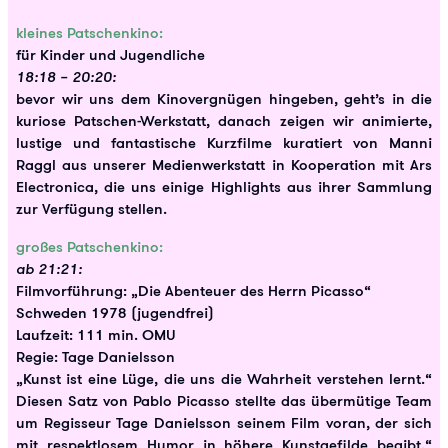
kleines Patschenkino:
für Kinder und Jugendliche
18:18 – 20:20:
bevor wir uns dem Kinovergnügen hingeben, geht’s in die
kuriose Patschen-Werkstatt, danach zeigen wir animierte,
lustige und fantastische Kurzfilme kuratiert von Manni
Raggl aus unserer Medienwerkstatt in Kooperation mit Ars
Electronica, die uns einige Highlights aus ihrer Sammlung
zur Verfügung stellen.
großes Patschenkino:
ab 21:21:
Filmvorführung: „Die Abenteuer des Herrn Picasso“
Schweden 1978 (jugendfrei)
Laufzeit: 111 min. OMU
Regie: Tage Danielsson
„Kunst ist eine Lüge, die uns die Wahrheit verstehen lernt.“
Diesen Satz von Pablo Picasso stellte das übermütige Team
um Regisseur Tage Danielsson seinem Film voran, der sich
mit respektlosem Humor in höhere Kunstgefilde begibt.“