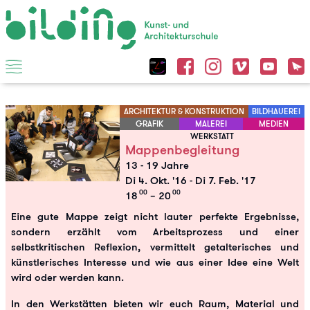
ARCHITEKTUR & KONSTRUKTION
BILDHAUEREI
GRAFIK
MALEREI
MEDIEN
WERKSTATT
Mappenbegleitung
13 - 19 Jahre
Di 4. Okt. '16
-
Di 7. Feb. '17
00
00
18
– 20
Eine gute Mappe zeigt nicht lauter perfekte Ergebnisse,
sondern erzählt vom Arbeitsprozess und einer
selbstkritischen Reflexion, vermittelt getalterisches und
künstlerisches Interesse und wie aus einer Idee eine Welt
wird oder werden kann.
In den Werkstätten bieten wir euch Raum, Material und