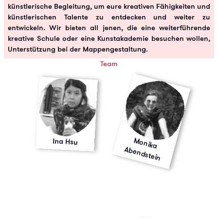
künstlerische Begleitung, um eure kreativen Fähigkeiten und
künstlerischen Talente zu entdecken und weiter zu
entwickeln. Wir bieten all jenen, die eine weiterführende
kreative Schule oder eine Kunstakademie besuchen wollen,
Unterstützung bei der Mappengestaltung.
Team
M
o
n
ika
b
e
n
d
ste
Ina Hsu
A
in