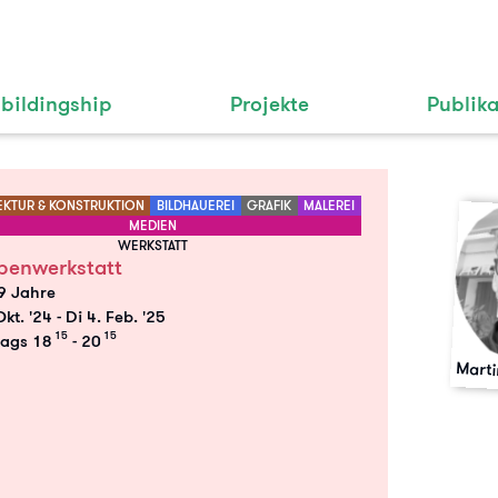
bildingship
Projekte
Publik
EKTUR & KONSTRUKTION
BILDHAUEREI
GRAFIK
MALEREI
MEDIEN
WERKSTATT
enwerkstatt
19 Jahre
Okt. '24
-
Di 4. Feb. '25
15
15
tags 18
- 20
Marti