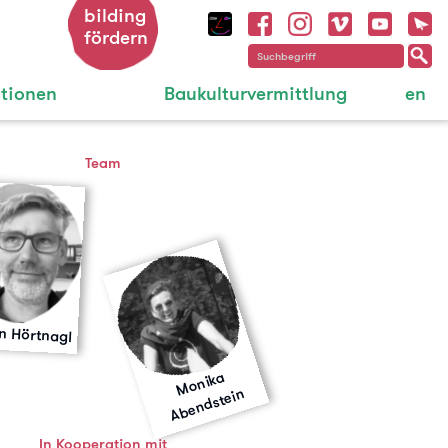
bilding
fördern
ationen
Baukulturvermittlung
en
Team
n Hörtnagl
M
o
ni
k
a
A
b
e
n
d
st
ei
n
In Kooperation mit