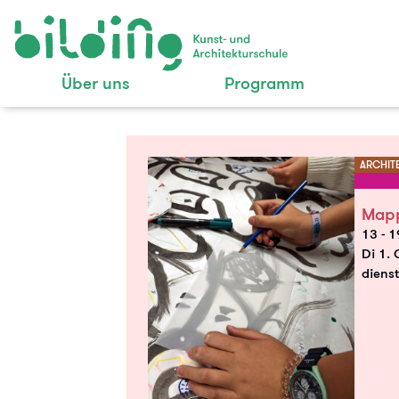
Über uns
Programm
ARCHIT
Mapp
13 - 
Di 1. 
diens