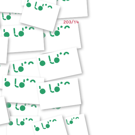
203/14