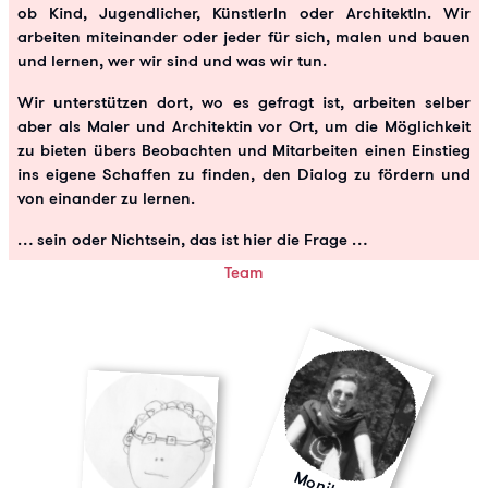
ob Kind, Jugendlicher, KünstlerIn oder ArchitektIn. Wir
arbeiten miteinander oder jeder für sich, malen und bauen
und lernen, wer wir sind und was wir tun.
Wir unterstützen dort, wo es gefragt ist, arbeiten selber
aber als Maler und Architektin vor Ort, um die Möglichkeit
zu bieten übers Beobachten und Mitarbeiten einen Einstieg
ins eigene Schaffen zu finden, den Dialog zu fördern und
von einander zu lernen.
… sein oder Nichtsein, das ist hier die Frage …
Team
M
o
n
ik
b
e
n
d
s
te