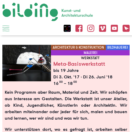
ARCHITEKTUR & KONSTRUKTION
BILDHAUEREI
MALEREI
WERKSTATT
Meta-Basiswerkstatt
bis 19 Jahre
Di 3. Okt. '17
-
Di 26. Juni '18
00
00
16
– 18
Kein Programm aber Raum, Material und Zeit. Wir schöpfen
aus Interesse am Gestalten. Die Werkstatt ist unser Atelier,
ob Kind, Jugendlicher, KünstlerIn oder ArchitektIn. Wir
arbeiten miteinander oder jeder für sich, malen und bauen
und lernen, wer wir sind und was wir tun.
Wir unterstützen dort, wo es gefragt ist, arbeiten selber