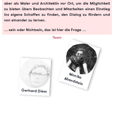
aber als Maler und Architektin vor Ort, um die Möglichkeit
zu bieten übers Beobachten und Mitarbeiten einen Einstieg
ins eigene Schaffen zu finden, den Dialog zu fördern und
von einander zu lernen.
… sein oder Nichtsein, das ist hier die Frage …
Team
M
o
n
ik
a
b
e
n
d
s
te
A
in
Gerhard Diem