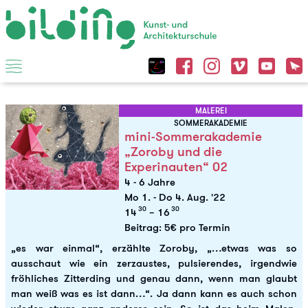
MALEREI
SOMMERAKADEMIE
mini-Sommerakademie
„Zoroby und die
Experinauten“ 02
4 - 6 Jahre
Mo 1.
-
Do 4. Aug. '22
30
30
14
– 16
Beitrag: 5€ pro Termin
„es war einmal“, erzählte Zoroby, „…etwas was so
ausschaut wie ein zerzaustes, pulsierendes, irgendwie
fröhliches Zitterding und genau dann, wenn man glaubt
man weiß was es ist dann…“. Ja dann kann es auch schon