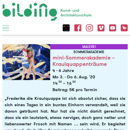
MALEREI
SOMMERAKADEMIE
mini-Sommerakademie –
Kraulquappenträume
4 - 6 Jahre
Mo 3.
-
Do 6. Aug. '20
30
30
14
– 16
Beitrag: 5€ pro Termin
„Frederike die Kraulquappe ist sich absolut sicher, dass sie
sich eines Tages in ein buntes Einhorn verwandelt, weil sie
davon geträumt hat. Nur hat sie nicht damit gerechnet,
dass sie ein lautstark, etwas nerviger, doch ganz netter und
liebenswerter Frosch mit Namen … sein wird. Er begleitet