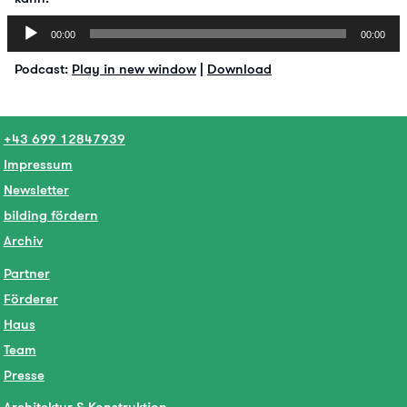
Audio-
00:00
00:00
Player
Podcast:
Play in new window
|
Download
+43 699 12847939
Impressum
Newsletter
bilding fördern
Archiv
Partner
Förderer
Haus
Team
Presse
Architektur & Konstruktion