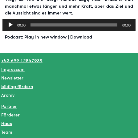
manchmal etwas länger und mehr Kraft, aber das Ziel und
die Aussicht sind es immer wert.
Audio-
00:00
00:00
Player
Podcast:
Play in new window
|
Download
+43 699 12847939
Impressum
Newsletter
bilding fördern
Archiv
Partner
Förderer
Haus
Team